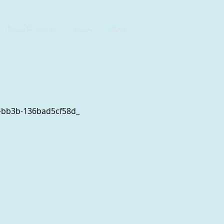
More
وسيط
خدمات الاستقبال و
زاكاري لديه أكثر من 20 عامًا متخصصًا في المعاملات التجارية والتجارية ، على الصعيدين المحلي والدولي. 3194-b3b-136bad5cf58d